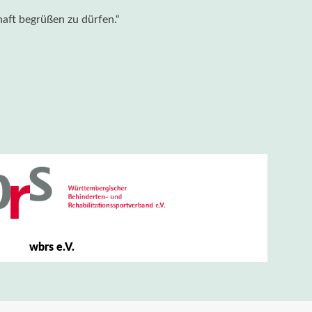
haft begrüßen zu dürfen.“
wbrs e.V.