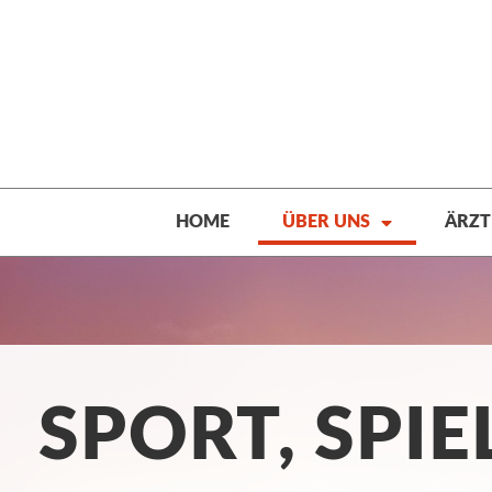
Zum
Inhalt
springen
HOME
ÜBER UNS
ÄRZT
SPORT, SPIE